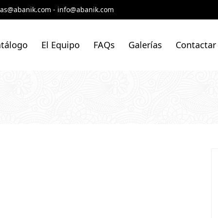
tas@abanik.com
-
info@abanik.com
tálogo
El Equipo
FAQs
Galerías
Contactar