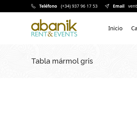
Teléfono
(+34) 937 96 17 53
Email
ven
Inicio
Ca
Tabla mármol gris