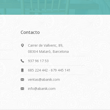
Contacto
Carrer de Vallveric, 89,
08304 Mataró, Barcelona
937 96 17 53
685 224 442
-
679 445 141
ventas@abanik.com
info@abanik.com