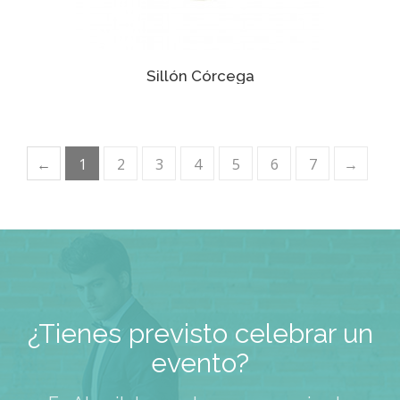
Sillón Córcega
←
1
2
3
4
5
6
7
→
¿Tienes previsto celebrar un
evento?