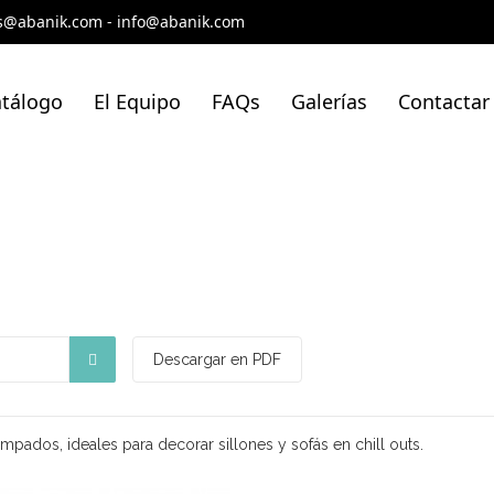
s@abanik.com
-
info@abanik.com
tálogo
El Equipo
FAQs
Galerías
Contactar
Descargar en PDF
mpados, ideales para decorar sillones y sofás en chill outs.