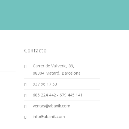
Contacto
Carrer de Vallveric, 89,
08304 Mataró, Barcelona
937 96 17 53
685 224 442
-
679 445 141
ventas@abanik.com
info@abanik.com