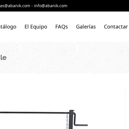
tas@abanik.com
-
info@abanik.com
tálogo
El Equipo
FAQs
Galerías
Contactar
ble