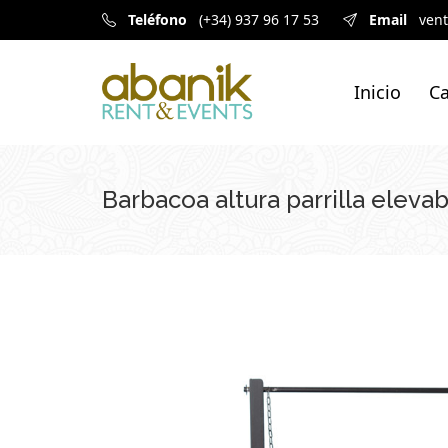
Teléfono
(+34) 937 96 17 53
Email
ven
Inicio
Ca
Barbacoa altura parrilla eleva