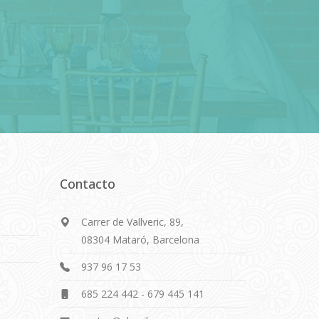
Contacto
Carrer de Vallveric, 89,
08304 Mataró, Barcelona
937 96 17 53
685 224 442
-
679 445 141