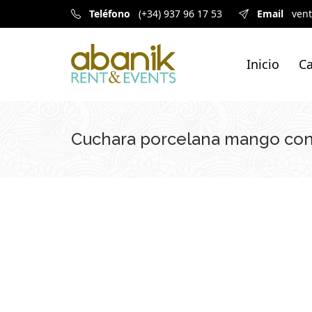
Teléfono
(+34) 937 96 17 53
Email
ven
Inicio
Ca
Cuchara porcelana mango con