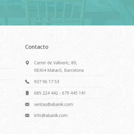
Contacto
Carrer de Vallveric, 89,
08304 Mataró, Barcelona
937 96 17 53
685 224 442
-
679 445 141
ventas@abanik.com
info@abanik.com