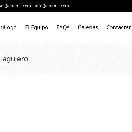
tas@abanik.com
-
info@abanik.com
tálogo
El Equipo
FAQs
Galerías
Contactar
 agujero